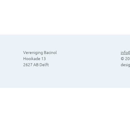
Vereniging Bacinol
i
nfo@
Hooikade 13
© 20
2627 AB Delft
desig