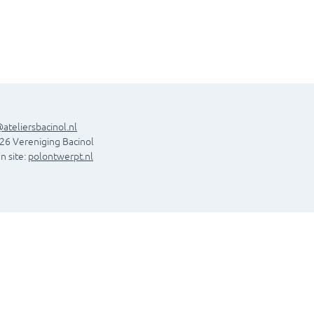
ateliersbacinol.nl
26 Vereniging Bacinol
n site:
polontwerpt.nl