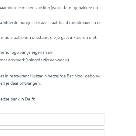
naambordje maken van klei (wordt later gebakken en
childerde bordjes die aan staaldraad ronddraaien in de
ei mooie patronen ontstaan, die je gaat inkleuren met
nend logo van je eigen naam.
 met acrylverf (spiegels zijn aanwezig)
s in restaurant Huszar in hetzelfde Bacininol-gebouw.
en je daar ontvangen.
edselbank in Delft.