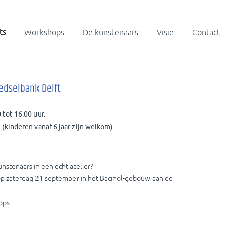
ts
Workshops
De kunstenaars
Visie
Contact
edselbank Delft
tot 16.00 uur.
(kinderen vanaf 6 jaar zijn welkom).
nstenaars in een echt atelier?
 op zaterdag 21 september in het Bacinol-gebouw aan de
ops.